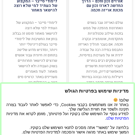
אורזים נכון וחכם – הדרך
לימודי סייבר – המקצוע
החדשה לארוז נכון עם
של העתיד למי שלא רוצה
מכונת אריזה חכמה
להישאר מאחור
עולם האריזה עבר בשנים
לימודי סייבר – המקצוע של
האחרונות מהפכה של ממש
העתיד למי שלא רוצה
בזכות שילוב טכנולוגיות
להישאר מאחור פוסט זה בבלוג
מתקדמות, אוטומציה ובקרה
בוחן את החשיבות של לימודי
חכמה. אם בעבר תהליך האריזה
סייבר בעולם דיגיטלי יותר
התבסס במידה רבה על עבודה
ויותר, ומדגיש מדוע שליטה
ידנית או על מערכות בסיסיות,
בתחום זה חיונית עבור אנשים
כיום עסקים רבים בוחרים
שרוצים להישאר תחרותיים
לעבור לפתרונות חדשניים
בשוק העבודה ולא להישאר
המאפשרים דיוק, מהירות
מאחור. לעוד מאמרים
ויעילות ברמה גבוהה במיוחד.
מעניינים באתר: כרטיס סים
מכונת אריזה חכמה הפכה
כשר – ההבדלים בין
לאחד הכלים החשובים
מדיניות שימוש בפרטיות הגולש
קרא עוד »
קרא עוד »
שלום!
באתר זה אנו משתמשים בקבצי Cookies, כדי לאפשר לאתר לעבוד בצורה
תקינה ולשפר את חוויית הגלישה שלך.
למידע נוסף על השימוש שלנו בקוקיז ועל פרטיותך, מוזמן לקרוא את מדיניות
הפרטיות שלנו
.
22/06/2023
19/06/2026
בלחיצה על "מאשר" אתה מסכים לתנאי השימוש שלנו בקוקיז.
המשך שימוש באתר מהווה אישור והסכמה למדיניות הפרטיות שלנו.