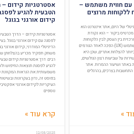
עם חווית משתמש –
אסטרטגיות קידום – 
ללקוחות מרוצים
הטבעית להגיע לפסגה
קידום אורגני בגוגל
יטלי של היום, אתר אינטרנט הוא
מכרטיס ביקור – הוא נקודת
אסטרטגיות קידום – הדרך הטבעית
כזית בין העסק לבין הלקוחות.
לפסגה עם קידום אורגני בגוגל. בעי
חוויית המשתמש (UX) הפכה לאחד הגורמים
הדיגיטלי המודרני, קידום אורגני בג
יותר להצלחת אתרים, שכן היא
משחק תפקיד מכריע בהצלחתן של
רות על שביעות רצון הגולשים,
רבים. דרך אסטרטגיות קידום טבעיו
ה באתר ושיעור ההמרות. אתר
להגיע לפסגת תוצאות החיפוש ול
 התחשבות בצרכים, בהרגלים
משמעותית את הנראות המקוונת ש
בפוסט זה, נדון בעקרונות ובשיטות
העיקריות לקידום אורגני אפקטיבי
נוספים
ד »
קרא עוד »
12/08/2025