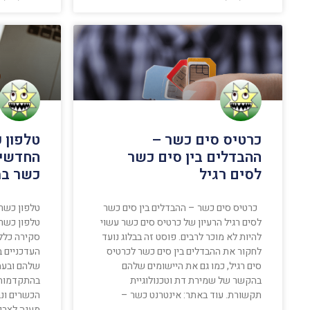
כרטיס סים כשר –
טלפון 
ההבדלים בין סים כשר
החדשים
לסים רגיל
כשר במ
כרטיס סים כשר – ההבדלים בין סים כשר
טלפון כשר
לסים רגיל הרעיון של כרטיס סים כשר עשוי
טלפון כשר
להיות לא מוכר לרבים. פוסט זה בבלוג נועד
סקירה כלל
לחקור את ההבדלים בין סים כשר לכרטיס
העדכניים ב
סים רגיל, כמו גם את היישומים שלהם
שלהם ובעמ
בהקשר של שמירת דת וטכנולוגיית
בהתקדמות 
תקשורת. עוד באתר: אינטרנט כשר –
הכשרים ונב
מענה לצרכי