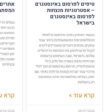
טיפים לפרסום באינסטגרם
אתרים 
– אסטרטגיות מנצחות
המפתח 
לפרסום באינסטגרם
בישראל
בעולם הדיג
הרבה יותר 
המפגש המר
בעשור האחרון הפכה אינסטגרם לאחת
מהפלטפורמות המשמעותיות ביותר עבור
הקריטיים ב
עסקים, מותגים ויוצרים המעוניינים להגיע
משפיעה ישי
לקהל חדש ולחזק את הנוכחות הדיגיטלית
זמן השהיי
שלהם. בישראל, שבה השימוש ברשתות
שנבנה תוך
חברתיות נמצא בשגרה של חלק גדול
ובציפיות
מהאוכלוסייה, פרסום באינסטגרם הפך לכלי
מרכזי עבור חברות קטנות וגדולות כאחד. עם
זאת, הצלחה בפלטפורמה אינה מסתכמת
רק בהעלאת
קרא עוד »
קרא עו
16/04/2026
08/07/2026