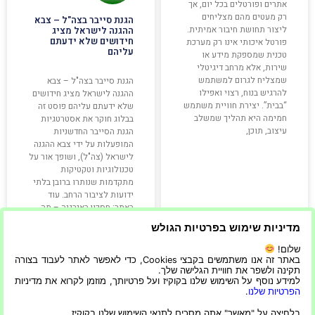
אתרים ופורטלים בכל יום, אך
רק מעטים מהם מצליחים
הגנת סייבר בצה"ל – צבא
ליצור תחושת חיבור אמיתית.
ההגנה לישראל מציג
חידושים שלא ידעתם
פורטל איכותי אינו רק מערכת
עליהם
טכנית שמספקת מידע או
שירות, אלא מרחב דיגיטלי
שמצליח לגרום למשתמש
הגנת סייבר בצה"ל – צבא
להרגיש בנוח, רצוי ואפילו
ההגנה לישראל מציג חידושים
“בבית”. יצירת חוויית משתמש
שלא ידעתם עליהם פוסט זה
חמימה היא תהליך שמשלב
בבלוג חוקר את אסטרטגיות
עיצוב, תוכן,
הגנת הסייבר החדשניות
המופעלות על ידי צבא ההגנה
לישראל (צה"ל), ושופך אור על
טכנולוגיות וטקטיקות
מתקדמות שנותרו ברובן בלתי
ידועות לציבור הרחב. עוד
באתר: חסכון באנרגיה – מה
גורם למנורת לד להיות
מדיניות שימוש בפרטיות הגולש
קרא עוד »
קרא עוד »
שלום!
באתר זה אנו משתמשים בקבצי Cookies, כדי לאפשר לאתר לעבוד בצורה
תקינה ולשפר את חוויית הגלישה שלך.
למידע נוסף על השימוש שלנו בקוקיז ועל פרטיותך, מוזמן לקרוא את מדיניות
הפרטיות שלנו
.
22/06/2023
26/04/2026
בלחיצה על "מאשר" אתה מסכים לתנאי השימוש שלנו בקוקיז.