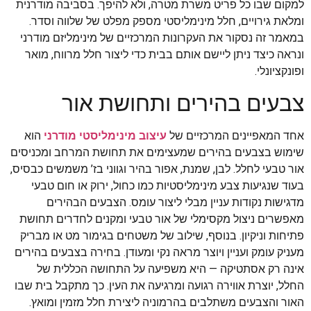
למקום שבו כל פריט משרת מטרה, ולא להיפך. בסביבה מודרנית
ומלאת גירויים, חלל מינימליסטי מספק מפלט של שלווה וסדר.
במאמר זה נסקור את העקרונות המרכזיים של מינימליזם מודרני
ונראה כיצד ניתן ליישם אותם בבית כדי ליצור חלל מרווח, מואר
ופונקציונלי.
צבעים בהירים ותחושת אור
אחד המאפיינים המרכזיים של
עיצוב מינימליסטי מודרני
הוא
שימוש בצבעים בהירים שמעצימים את תחושת המרחב ומכניסים
אור טבעי לחלל. לבן, שמנת, אפור בהיר וגווני בז’ משמשים כבסיס,
בעוד שנגיעות צבע מינימליסטיות כמו כחול, ירוק או חום טבעי
מדגישות נקודות עניין מבלי ליצור עומס. הצבעים הבהירים
מאפשרים ניצול מקסימלי של אור טבעי ומקנים לחדרים תחושת
פתיחות וניקיון. בנוסף, שילוב של משטחים בגימור מט או מבריק
מעניק עומק ועניין ויוצר מראה נקי ומעודן. בחירה בצבעים בהירים
אינה רק אסתטיקה — היא משפיעה על התחושה הכללית של
החלל, יוצרת אווירה רגועה ומרגיעה את העין. כך מתקבל בית שבו
האור והצבעים משתלבים בהרמוניה ליצירת חלל מזמין ומואץ.