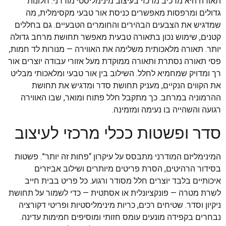
תאורה היא מרכיב מרכזי בעיצוב מינימליסטי מודרני. חלונות
גדולים ומרפסות מאפשרים כניסת אור טבעי מקסימלית, מה
שמדגיש את הצבעים הבהירים והחומרים הטבעיים. גם בחללים
קטנים, שימוש נכון בתאורה טבעית מאפשר תחושת מרחב גדולה
יותר. תאורה מלאכותית משלימה את האווירה — מנורות לד חמות,
פסי תאורה נסתרת ותאורה ממוקדת מעל אזורי עבודה יוצרים אור
רך ומדויק שמחמיא לחלל. השילוב בין אור טבעי ומלאכותי מבליט
את הקווים הנקיים, מעניק תחושת סדר ומדגיש את תחושת
ההרמוניה במרחב. כך מתקבל חלל פתוח ומואר, שבו האווירה
רגועה והשהייה בו נעימה ומזמינה.
סדר ופשטות ככלי מרכזי לעיצוב
המינימליזם המודרני מתבסס על עיקרון “פחות זה יותר”. פשטות
בסידור הרהיטים, הסרת פריטים מיותרים ושילוב אביזרים
איכותיים בלבד יוצרים חלל מסודר ורגוע. כל פריט בבית חייב
לשרת מטרה — פונקציונלית או אסתטית — כדי לשמור על תחושת
ניקיון וסדר. שטיחים רכים, כריות מינימליסטיות ופריטי דקורציה
נבחרים בקפידה מונעים עומס חזותי ומוסיפים חמימות עדינה.