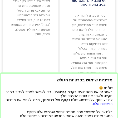
היא טובה יותר מהשיטות
פורטל איכותי אינו רק מערכת
הבניה המסורתיות
טכנית שמספקת מידע או
שירות, אלא מרחב דיגיטלי
שמצליח לגרום למשתמש
הסקירה נועדה לחקור את
להרגיש בנוח, רצוי ואפילו
האבולוציה ההיסטורית של
“בבית”. יצירת חוויית משתמש
שיטות בנייה מתקדמות, תוך
חמימה היא תהליך שמשלב
זיהוי מתי החלו ליישם אותן
עיצוב, תוכן,
לראשונה. הוא מתעמק
בהשוואה ובניגוד של שיטות
אלה לטכניקות בנייה
מסורתיות, תוך שקלול
היתרונות והחסרונות שלהן.
שחר של שיטות בנייה
מתקדמות: מתי הכל התחיל?
שיטות בנייה מתקדמות חוללו
מהפכה באופן שבו אנו בונים
מבנים,
מדיניות שימוש בפרטיות הגולש
קרא עוד »
קרא עוד »
שלום!
באתר זה אנו משתמשים בקבצי Cookies, כדי לאפשר לאתר לעבוד בצורה
תקינה ולשפר את חוויית הגלישה שלך.
למידע נוסף על השימוש שלנו בקוקיז ועל פרטיותך, מוזמן לקרוא את מדיניות
הפרטיות שלנו
.
26/04/2026
10/08/2023
בלחיצה על "מאשר" אתה מסכים לתנאי השימוש שלנו בקוקיז.
המשך שימוש באתר מהווה אישור והסכמה למדיניות הפרטיות שלנו.