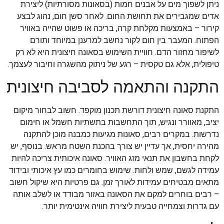
ניתן לשפוך מים על אבנים חמות (בסאונות מסורתיות) ליצירת
אדים שמגבירים את תחושת החום. לאחר סשן חום, נהוג לבצע
קירור – באמצעות מקלחת קרה, בריכה או פשוט שהייה באוויר
הפתוח. המעבר בין חום לקור נחשב למרענן במיוחד ותורם
לשיפור מחזור הדם. חוויית השימוש בסאונה חיצונית היא לא רק
טיפולית, אלא גם טקסית – רגע של ניתוק מהשגרה וחיבור לעצמך.
התקנה והתאמה לסביבה חיצונית
התקנת סאונה חיצונית דורשת תכנון מוקפד. חשוב לבחור מיקום
יציב, מאוורר ונגיש, תוך התחשבות בתשתיות חשמל או חימום
נדרשות. במקרים רבים, סאונות מגיעות כמבנה מוכן להתקנה
מהירה יחסית, אך עדיין יש צורך בהכנת השטח מראש. בנוסף, יש
לקחת בחשבון את תנאי מזג האוויר. סאונה איכותית צריכה להיות
עמידה לגשם, שמש ולחות. שימוש בחומרים כמו עץ איכותי ובידוד
מתאים מבטיחים עמידות לאורך זמן. גם פרטיות היא שיקול חשוב
– רבים בוחרים למקם את הסאונה באזור מבודד או לשלב אותה
עם גדרות וצמחייה טבעית ליצירת חוויה אינטימית יותר.