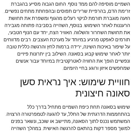
השמיים מוסיפה להם ממד נוסף. החום הגבוה מסייע בהגברת
זרימת הדם, בהרפיית שרירים תפוסים ובהפחתת מתחים נפשיים.
הזעה מוגברת תורמת לניקוי רעלים מהגוף ומשפרת את תחושת
הרעננות לאחר השימוש. בנוסף, השהייה בסביבה פתוחה מגבירה
את תחושת השחרור והשלווה. האוויר הצח, יחד עם הנוף הטבעי,
תורמים לאפקט מרגיע במיוחד על מערכת העצבים. רבים מדווחים
על שיפור באיכות השינה, ירידה ברמות לחץ והרגשה כללית טובה
יותר לאחר שימוש קבוע בסאונה. השילוב בין יתרונות פיזיים
ונפשיים הופך את החוויה לאטרקטיבית במיוחד עבור אנשים
שמחפשים איזון ורוגע בחיי היומיום.
חוויית שימוש: איך נראית סשן
סאונה חיצונית
שימוש בסאונה תחת כיפת השמיים מתחיל בדרך כלל
בהתחממות הדרגתית של החלל, עד להגעה לטמפרטורה הרצויה.
המשתמש נכנס לתוך הסאונה, מתיישב או שוכב, ונשאר בפנים
למשך מספר דקות בהתאם להרגשה האישית. במהלך השהייה