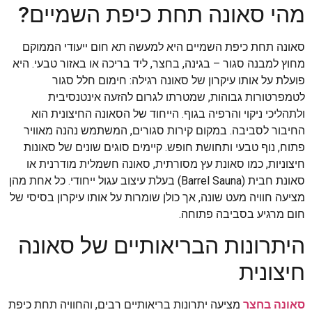
מהי סאונה תחת כיפת השמיים?
סאונה תחת כיפת השמיים היא למעשה תא חום ייעודי הממוקם
מחוץ למבנה סגור – בגינה, בחצר, ליד בריכה או באזור טבעי. היא
פועלת על אותו עיקרון של סאונה רגילה: חימום חלל סגור
לטמפרטורות גבוהות, שמטרתו לגרום להזעה אינטנסיבית
ולתהליכי ניקוי והרפיה בגוף. הייחוד של הסאונה החיצונית הוא
החיבור לסביבה. במקום קירות סגורים, המשתמש נהנה מאוויר
פתוח, נוף טבעי ותחושת חופש. קיימים סוגים שונים של סאונות
חיצוניות, כמו סאונת עץ מסורתית, סאונה חשמלית מודרנית או
סאונת חבית (Barrel Sauna) בעלת עיצוב עגול ייחודי. כל אחת מהן
מציעה חוויה מעט שונה, אך כולן שומרות על אותו עיקרון בסיסי של
חום מרגיע בסביבה פתוחה.
היתרונות הבריאותיים של סאונה
חיצונית
סאונה בחצר
מציעה יתרונות בריאותיים רבים, והחוויה תחת כיפת